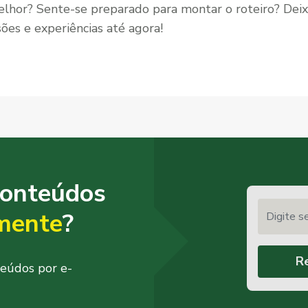
lhor? Sente-se preparado para montar o roteiro? Dei
ões e experiências até agora!
conteúdos
Digite seu 
mente
?
R
teúdos por e-