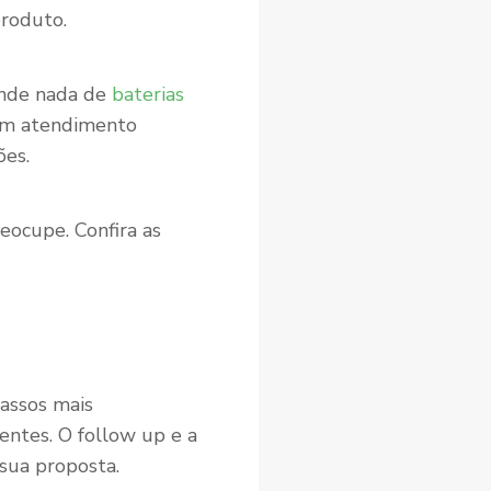
produto.
ende nada de
baterias
um atendimento
ões.
reocupe. Confira as
passos mais
entes. O follow up e a
sua proposta.