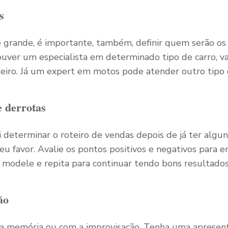
s
grande, é importante, também, definir quem serão os 
houver um especialista em determinado tipo de carro, v
iro. Já um expert em motos pode atender outro tipo d
e derrotas
 determinar o roteiro de vendas depois de já ter algun
eu favor. Avalie os pontos positivos e negativos para 
, modele e repita para continuar tendo bons resultados
ão
a memória ou com a improvisação. Tenha uma apresent