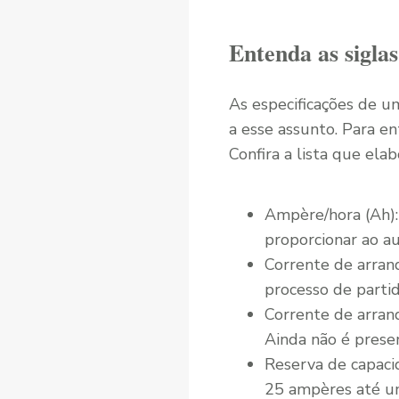
Entenda as siglas
As especificações de u
a esse assunto. Para e
Confira a lista que ela
Ampère/hora (Ah):
proporcionar ao a
Corrente de arranq
processo de partid
Corrente de arran
Ainda não é prese
Reserva de capaci
25 ampères até um