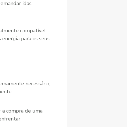
 demandar idas
realmente compatível
energia para os seus
remamente necessário,
nente.
r a compra de uma
enfrentar