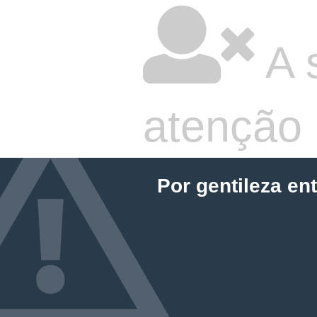
A 
atenção
Por gentileza en